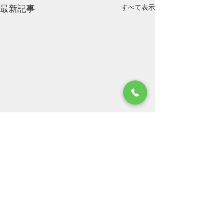
すべて表示
最新記事
お盆休みのお知らせにな
ります。
平素はひとかたならぬご厚情
コメント
にあずかり、心から御礼申し
上げます。 笹木では、2026年