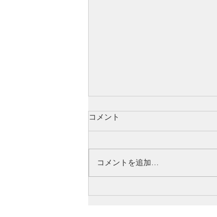
コメント
コメントを追加…
新しい動画をYoutubeにアッ
プロードしました。