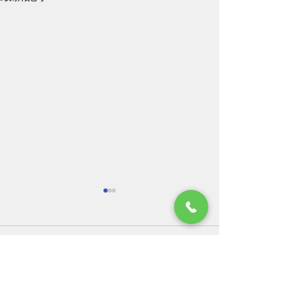
お盆休みのお知らせにな
ります。
平素はひとかたならぬご厚情
コメント
にあずかり、心から御礼申し
上げます。 笹木では、2026年
8月8日（土）～8月16日
コメントを追加…
新しい動画をYou