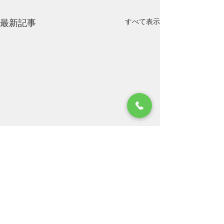
すべて表示
最新記事
お盆休みのお知らせにな
ります。
平素はひとかたならぬご厚情
コメント
にあずかり、心から御礼申し